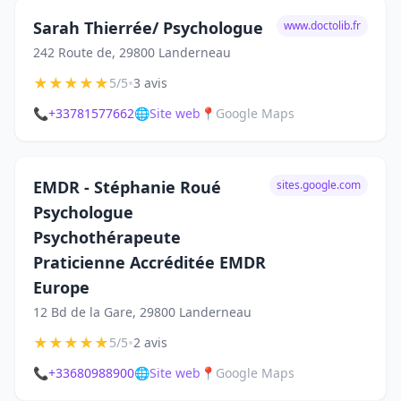
Sarah Thierrée/ Psychologue
www.doctolib.fr
242 Route de, 29800 Landerneau
★
★
★
★
★
•
5/5
3 avis
📞
+33781577662
🌐
Site web
📍
Google Maps
EMDR - Stéphanie Roué
sites.google.com
Psychologue
Psychothérapeute
Praticienne Accréditée EMDR
Europe
12 Bd de la Gare, 29800 Landerneau
★
★
★
★
★
•
5/5
2 avis
📞
+33680988900
🌐
Site web
📍
Google Maps