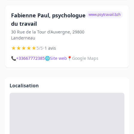
Fabienne Paul, psychologue
www.psytravail.bzh
du travail
30 Rue de la Tour d'Auvergne, 29800
Landerneau
★
★
★
★
★
•
5/5
1 avis
📞
+33667772385
🌐
Site web
📍
Google Maps
Localisation