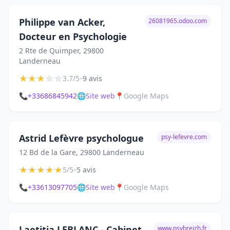
Philippe van Acker,
26081965.odoo.com
Docteur en Psychologie
2 Rte de Quimper, 29800
Landerneau
★
★
★
☆
☆
•
3.7/5
9 avis
📞
+33686845942
🌐
Site web
📍
Google Maps
Astrid Lefèvre psychologue
psy-lefevre.com
12 Bd de la Gare, 29800 Landerneau
★
★
★
★
★
•
5/5
5 avis
📞
+33613097705
🌐
Site web
📍
Google Maps
Laetitia LEBLANC - Cabinet
www.psybreizh.fr