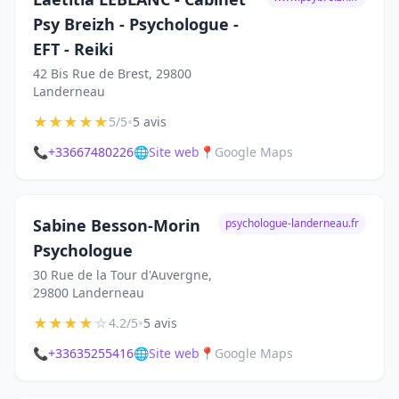
Psy Breizh - Psychologue -
EFT - Reiki
42 Bis Rue de Brest, 29800
Landerneau
★
★
★
★
★
•
5/5
5 avis
📞
+33667480226
🌐
Site web
📍
Google Maps
Sabine Besson-Morin
psychologue-landerneau.fr
Psychologue
30 Rue de la Tour d'Auvergne,
29800 Landerneau
★
★
★
★
☆
•
4.2/5
5 avis
📞
+33635255416
🌐
Site web
📍
Google Maps