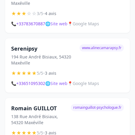
Maxéville
★
★
★
☆
☆
•
3/5
4 avis
📞
+33783670887
🌐
Site web
📍
Google Maps
Serenipsy
www.alinecamarapsy.fr
194 Rue André Bisiaux, 54320
Maxéville
★
★
★
★
★
•
5/5
3 avis
📞
+33651095302
🌐
Site web
📍
Google Maps
Romain GUILLOT
romainguillot-psychologue.fr
138 Rue André Bisiaux,
54320 Maxéville
★
★
★
★
★
•
5/5
3 avis