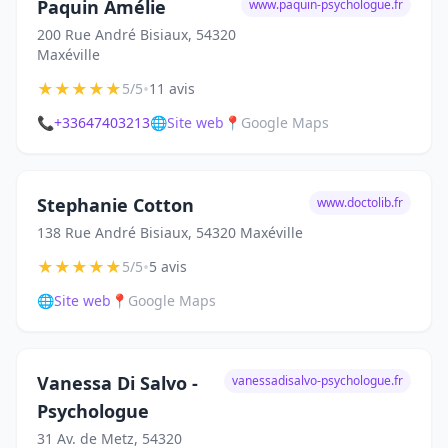
Paquin Amélie
www.paquin-psychologue.fr
200 Rue André Bisiaux, 54320
Maxéville
★
★
★
★
★
•
5/5
11 avis
📞
+33647403213
🌐
Site web
📍
Google Maps
Stephanie Cotton
www.doctolib.fr
138 Rue André Bisiaux, 54320 Maxéville
★
★
★
★
★
•
5/5
5 avis
🌐
Site web
📍
Google Maps
Vanessa Di Salvo -
vanessadisalvo-psychologue.fr
Psychologue
31 Av. de Metz, 54320