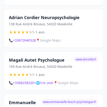
Adrian Cordier Neuropsychologie
138 Rue André Bisiaux, 54320 Maxéville
★
★
★
★
★
•
5/5
1 avis
📞
+33672640328
📍
Google Maps
Magali Autet Psychologue
www.doctolib.fr
194 Rue André Bisiaux, 54320 Maxéville
★
★
★
★
★
•
5/5
1 avis
📞
+33682583201
🌐
Site web
📍
Google Maps
Emmanuelle
www.emmanuelle-busch-psychologue.fr