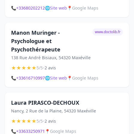
📞
+33680202212
🌐
Site web
📍
Google Maps
Manon Muringer -
www.doctolib.fr
Psychologue et
Psychothérapeute
138 Rue André Bisiaux, 54320 Maxéville
★
★
★
★
★
•
5/5
2 avis
📞
+33616710997
🌐
Site web
📍
Google Maps
Laura PIRASCO-DECHOUX
Nancy, 2 Rue de la Plaine, 54320 Maxéville
★
★
★
★
★
•
5/5
2 avis
📞
+33633250971
📍
Google Maps